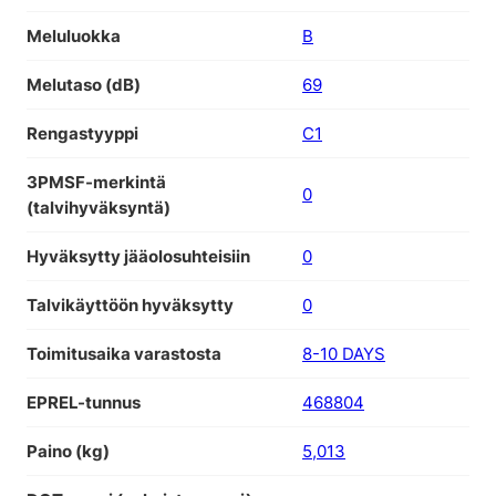
Meluluokka
B
Melutaso (dB)
69
Rengastyyppi
C1
3PMSF-merkintä
0
(talvihyväksyntä)
Hyväksytty jääolosuhteisiin
0
Talvikäyttöön hyväksytty
0
Toimitusaika varastosta
8-10 DAYS
EPREL-tunnus
468804
Paino (kg)
5,013