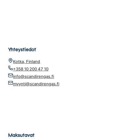
Yhteystiedot
Kotka, Finland
+358 10 200 47 10
info@scandirengas.fi
myynti@scandirengas.fi
Maksutavat