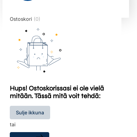
end="10">
Ostoskori
(0)
Hups! Ostoskorissasi ei ole vielä
mitään. Tässä mitä voit tehdä:
Sulje ikkuna
tai