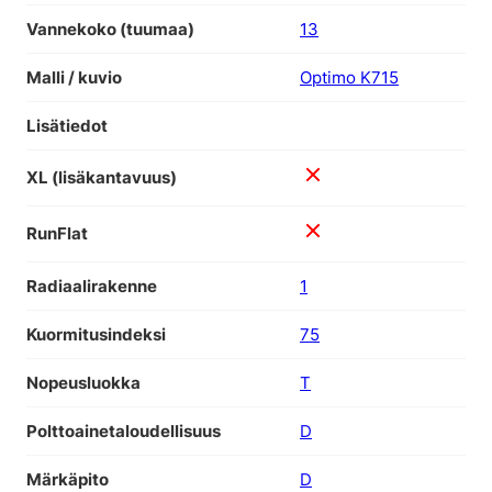
Vannekoko (tuumaa)
13
Malli / kuvio
Optimo K715
Lisätiedot
XL (lisäkantavuus)
RunFlat
Radiaalirakenne
1
Kuormitusindeksi
75
Nopeusluokka
T
Polttoainetaloudellisuus
D
Märkäpito
D