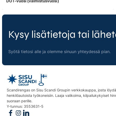
DOT-vuosi (valmistusvuosi)
Kysy lisätietoja tai lähet
Syötä tietosi alle ja olemme sinuun yhteydessä pian.
Scandirengas on Sisu Scandi Groupin verkkokauppa, josta löydät
henkilöautoista työkoneisiin. Laaja valikoima, kilpailukykyiset hi
suoraan perille.
Y-tunnus: 3553631-5
Follow us on Facebook
Follow us on Instagram
Follow us on Linkedin