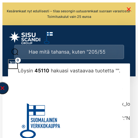
Kesärenkaat nyt edullisesti – tilaa sesongin uutuusrenkaat suoraan varastosta ·
Toimituskulut vain 25 euroa
0
Löysin
45110
hakuasi vastaavaa tuotetta "
".
\" found.<\/span><br>Make sure you have
typed the search query correctly.<br>Currently
you can search by title or content.","post_type":
["product"],"ajax_loader_animation":"ripple","ajax_load
tmlmvi","meta_query":
[{"key":"_stock","value":"4","compare":">=","type":"NUM
data-original-query-vars="[]" data-page="1"
data-max-pages="4511" data-start="1" data-