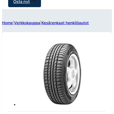
Osta nyt
Home
Verkkokauppa
Kesärenkaat henkilöautot