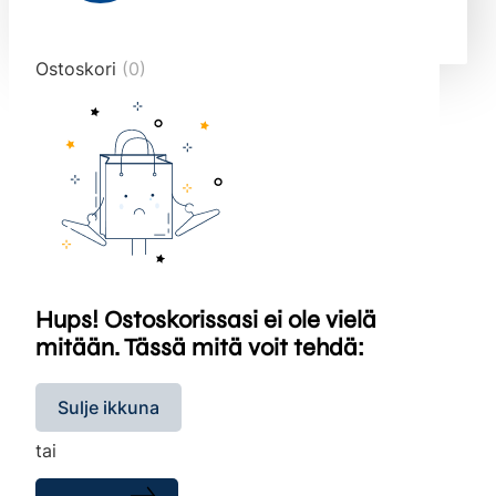
end="10">
Ostoskori
(0)
Hups! Ostoskorissasi ei ole vielä
mitään. Tässä mitä voit tehdä:
Sulje ikkuna
tai