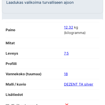
Laadukas valikoima turvalliseen ajoon
12,32
kg
Paino
(kilogramma)
Mitat
Leveys
7,5
Profiili
Vannekoko (tuumaa)
18
Malli / kuvio
DEZENT TA silver
Lisätiedot