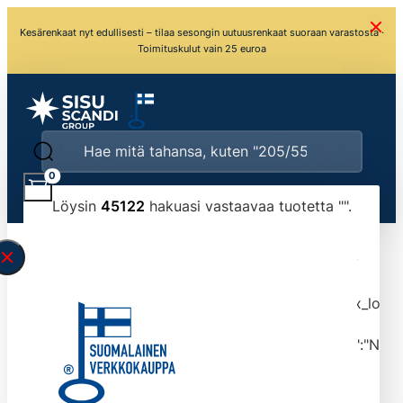
Kesärenkaat nyt edullisesti – tilaa sesongin uutuusrenkaat suoraan varastosta ·
Toimituskulut vain 25 euroa
0
Löysin
45122
hakuasi vastaavaa tuotetta "
".
\" found.<\/span><br>Make sure you have
typed the search query correctly.<br>Currently
you can search by title or content.","post_type":
["product"],"ajax_loader_animation":"ripple","ajax_load
tmlmvi","meta_query":
[{"key":"_stock","value":"4","compare":">=","type":"NUM
data-original-query-vars="[]" data-page="1"
data-max-pages="4513" data-start="1" data-