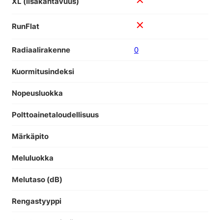
XL (lisäkantavuus)
RunFlat
Radiaalirakenne
0
Kuormitusindeksi
Nopeusluokka
Polttoainetaloudellisuus
Märkäpito
Meluluokka
Melutaso (dB)
Rengastyyppi