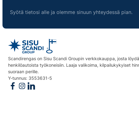
Syötä tietosi alle ja olemme sinuun yhteydessä pian.
Scandirengas on Sisu Scandi Groupin verkkokauppa, josta löydät
henkilöautoista työkoneisiin. Laaja valikoima, kilpailukykyiset hi
suoraan perille.
Y-tunnus: 3553631-5
Follow us on Facebook
Follow us on Instagram
Follow us on Linkedin