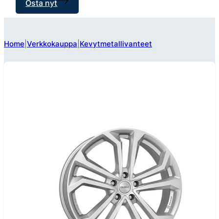
Osta nyt
Home
Verkkokauppa
Kevytmetallivanteet