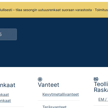
llisesti – tilaa sesongin uutuusrenkaat suoraan varastosta · Toimitu
Teoll
Vanteet
enkaat
Rask
Kevytmetallivanteet
nkaat
EM / 
enkaat
Teräsvanteet