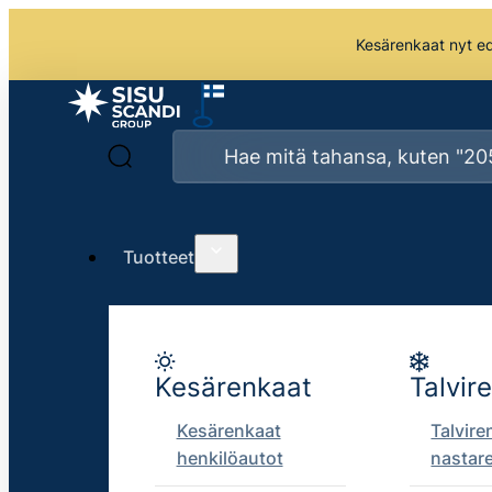
Kesärenkaat nyt edu
Tuotteet
Kesärenkaat
Talvir
Kesärenkaat
Talvire
henkilöautot
nastar