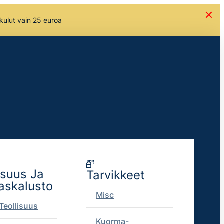
skulut vain 25 euroa
isuus Ja
Tarvikkeet
askalusto
Misc
Teollisuus
Kuorma-