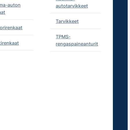
ma-auton
autotarvikkeet
aat
Tarvikkeet
orirenkaat
TPMS-
kirenkaat
rengaspaineanturit