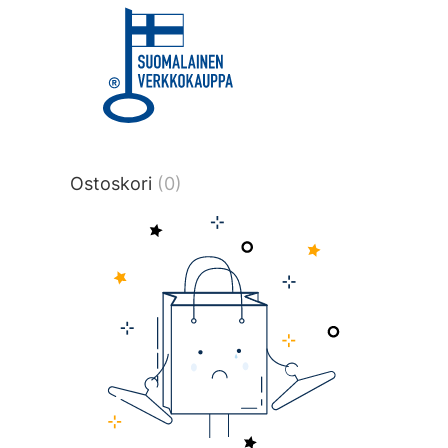
title or content.","post_type":
["product"],"ajax_loader_animation":"ripp
tmlmvi","meta_query":
[{"key":"_stock","value":"4","compare":">
data-original-query-vars="[]" data-page
pages="4522" data-start="1" data-end=
Ostoskori
(0)