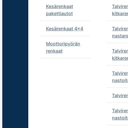
Kesärenkaat
Talvire
pakettiautot
kitkare
Kesärenkaat 4x4
Talvire
nastar
Moottoripyörän
renkaat
Talvire
kitkare
Talvire
nastoit
Talvir
Talvire
nastoit