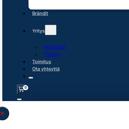
Brändit
Yritys
Artikkelit
Tietoa
Toimitus
Ota yhteyttä
0
Löysin
45220
hakuasi vastaavaa tu
\" found.<\/span><br>Make sure you hav
search query correctly.<br>Currently yo