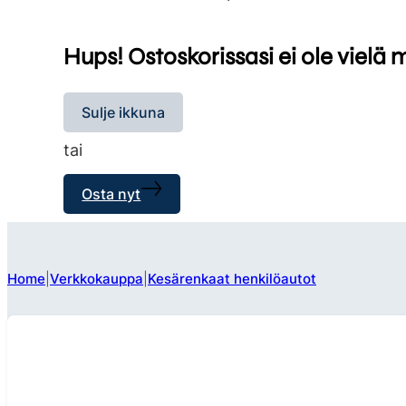
Hups! Ostoskorissasi ei ole vielä 
Sulje ikkuna
tai
Osta nyt
Home
Verkkokauppa
Kesärenkaat henkilöautot