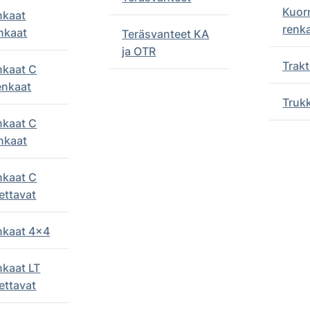
Kuor
nkaat
renk
nkaat
Teräsvanteet KA
ja OTR
Trakt
nkaat C
enkaat
Truk
nkaat C
nkaat
nkaat C
ettavat
enkaat 4x4
nkaat LT
ettavat