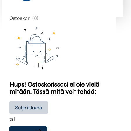
end="10">
Ostoskori
(0)
Hups! Ostoskorissasi ei ole vielä
mitään. Tässä mitä voit tehdä:
Sulje ikkuna
tai