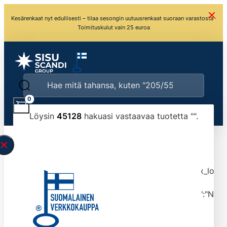
Kesärenkaat nyt edullisesti – tilaa sesongin uutuusrenkaat suoraan varastosta ·
Toimituskulut vain 25 euroa
0
Löysin
45128
hakuasi vastaavaa tuotetta "
".
\" found.<\/span><br>Make sure you have
typed the search query correctly.<br>Currently
you can search by title or content.","post_type":
["product"],"ajax_loader_animation":"ripple","ajax_load
tmlmvi","meta_query":
[{"key":"_stock","value":"4","compare":">=","type":"NUM
data-original-query-vars="[]" data-page="1"
data-max-pages="4513" data-start="1" data-